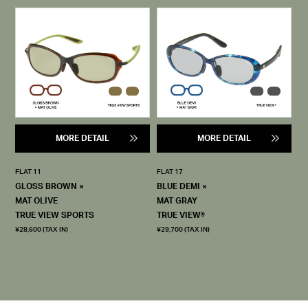
MORE DETAIL
MORE DETAIL
FLAT 11
FLAT 17
GLOSS BROWN ×
BLUE DEMI ×
MAT OLIVE
MAT GRAY
TRUE VIEW SPORTS
TRUE VIEW®
¥28,600 (TAX IN)
¥29,700 (TAX IN)