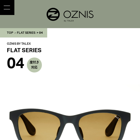
TOP
FLAT SERIES
04
OZNIS BY TALEX
FLAT SERIES
04
度付き
対応