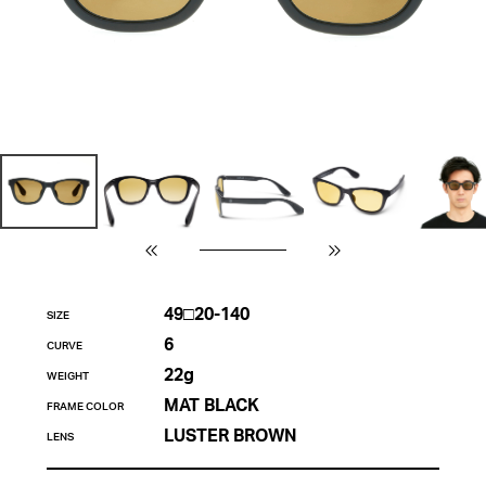
49□20-140
SIZE
6
CURVE
22g
WEIGHT
MAT BLACK
FRAME COLOR
LUSTER BROWN
LENS