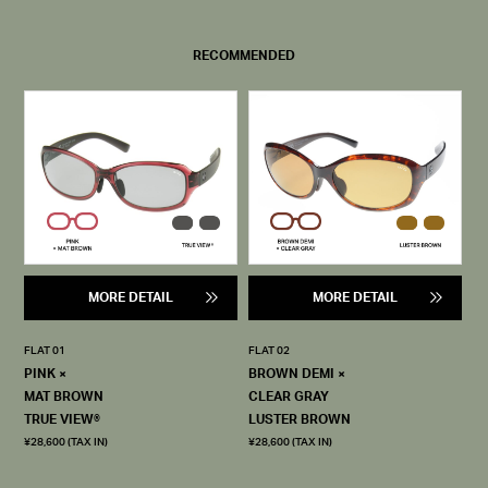
RECOMMENDED
MORE DETAIL
MORE DETAIL
FLAT 01
FLAT 02
PINK ×
BROWN DEMI ×
MAT BROWN
CLEAR GRAY
TRUE VIEW®
LUSTER BROWN
¥28,600 (TAX IN)
¥28,600 (TAX IN)