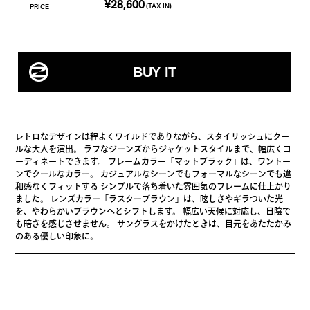
¥28,600
(TAX IN)
PRICE
レトロなデザインは程よくワイルドでありながら、スタイリッシュにクー
ルな大人を演出。 ラフなジーンズからジャケットスタイルまで、幅広くコ
ーディネートできます。 フレームカラー「マットブラック」は、ワントー
ンでクールなカラー。 カジュアルなシーンでもフォーマルなシーンでも違
和感なくフィットする シンプルで落ち着いた雰囲気のフレームに仕上がり
ました。 レンズカラー「ラスターブラウン」は、眩しさやギラついた光
を、やわらかいブラウンへとシフトします。 幅広い天候に対応し、日陰で
も暗さを感じさせません。 サングラスをかけたときは、目元をあたたかみ
のある優しい印象に。