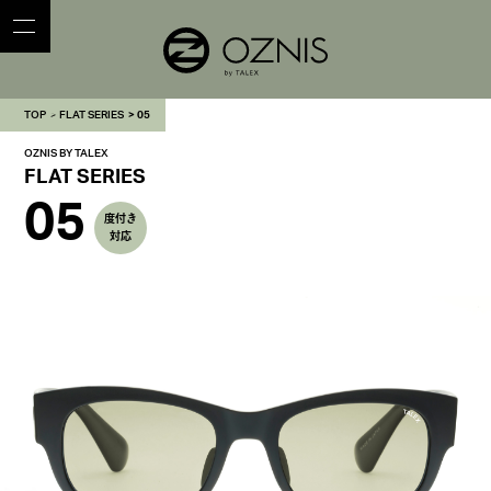
TOP
FLAT SERIES
05
OZNIS BY TALEX
FLAT SERIES
05
度付き
対応