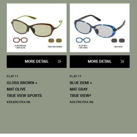
MORE DETAIL
MORE DETAIL
FLAT 11
FLAT 17
GLOSS BROWN ×
BLUE DEMI ×
MAT OLIVE
MAT GRAY
TRUE VIEW SPORTS
TRUE VIEW®
¥28,600 (TAX IN)
¥29,700 (TAX IN)