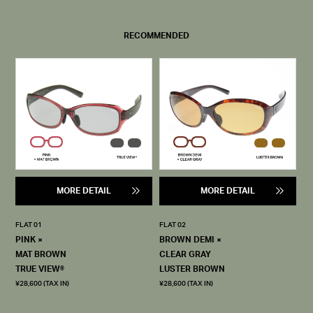
RECOMMENDED
MORE DETAIL
MORE DETAIL
FLAT 01
FLAT 02
PINK ×
BROWN DEMI ×
MAT BROWN
CLEAR GRAY
TRUE VIEW®
LUSTER BROWN
¥28,600 (TAX IN)
¥28,600 (TAX IN)