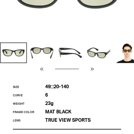
49□20-140
SIZE
6
CURVE
23g
WEIGHT
MAT BLACK
FRAME COLOR
TRUE VIEW SPORTS
LENS