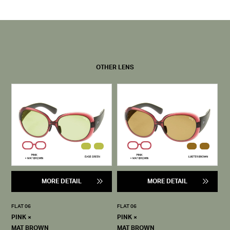
OTHER LENS
MORE DETAIL
MORE DETAIL
FLAT 06
FLAT 06
PINK ×
PINK ×
MAT BROWN
MAT BROWN