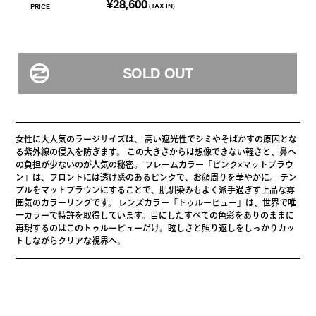
¥28,600
(TAX IN)
PRICE
女性に大人気のラージサイズは、 高い遮光性でシミやそばかすの原因とな
る紫外線の侵入を防ぎます。 この大きさからは想像できない軽さと、鼻へ
の負担が少ないのが人気の秘密。 フレームカラー「ピンク×マットブラウ
ン」は、フロントには透け感のあるピンクで、お顔周りを華やかに。 テン
プルをマットブラウンにすることで、肌馴染みもよく派手過ぎず上品な雰
囲気のカラーリングです。 レンズカラー「トゥルービュー」は、世界で唯
一カラーで特許を取得しています。目にしたすべての色彩をありのままに
再現するのはこのトゥルービューだけ。眩しさと照り返しをしっかりカッ
トしながらクリアな視界へ。