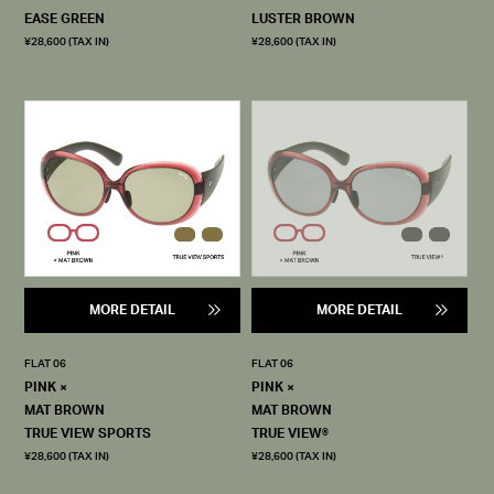
EASE GREEN
LUSTER BROWN
¥28,600 (TAX IN)
¥28,600 (TAX IN)
MORE DETAIL
MORE DETAIL
FLAT 06
FLAT 06
PINK ×
PINK ×
MAT BROWN
MAT BROWN
TRUE VIEW SPORTS
TRUE VIEW®
¥28,600 (TAX IN)
¥28,600 (TAX IN)