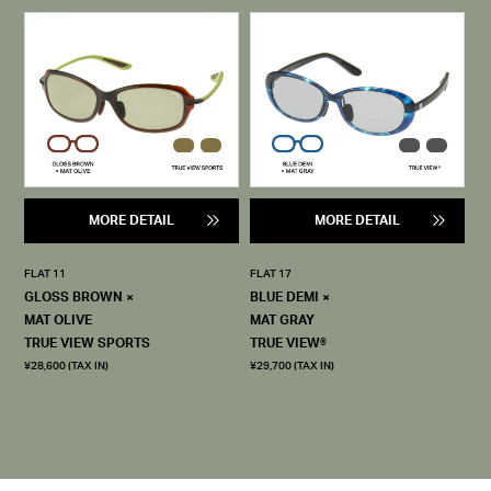
MORE DETAIL
MORE DETAIL
FLAT 11
FLAT 17
GLOSS BROWN ×
BLUE DEMI ×
MAT OLIVE
MAT GRAY
TRUE VIEW SPORTS
TRUE VIEW®
¥28,600 (TAX IN)
¥29,700 (TAX IN)