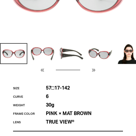
57□17-142
SIZE
6
CURVE
30g
WEIGHT
PINK × MAT BROWN
FRAME COLOR
TRUE VIEW®
LENS