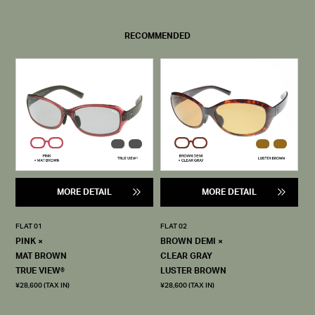
RECOMMENDED
MORE DETAIL
MORE DETAIL
FLAT 01
FLAT 02
PINK ×
BROWN DEMI ×
MAT BROWN
CLEAR GRAY
TRUE VIEW®
LUSTER BROWN
¥28,600 (TAX IN)
¥28,600 (TAX IN)