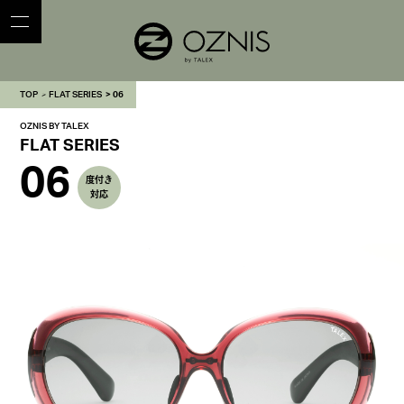
TOP
FLAT SERIES
06
OZNIS BY TALEX
FLAT SERIES
06
度付き
対応