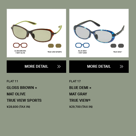
MORE DETAIL
MORE DETAIL
FLAT 11
FLAT 17
GLOSS BROWN ×
BLUE DEMI ×
MAT OLIVE
MAT GRAY
TRUE VIEW SPORTS
TRUE VIEW®
¥28,600 (TAX IN)
¥29,700 (TAX IN)