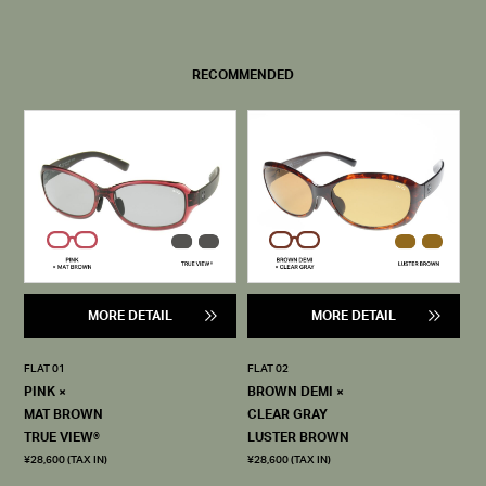
RECOMMENDED
MORE DETAIL
MORE DETAIL
FLAT 01
FLAT 02
PINK ×
BROWN DEMI ×
MAT BROWN
CLEAR GRAY
TRUE VIEW®
LUSTER BROWN
¥28,600 (TAX IN)
¥28,600 (TAX IN)