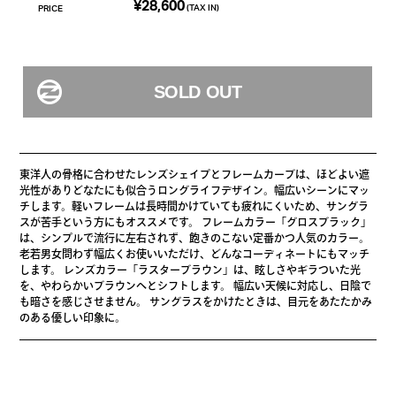
¥28,600
(TAX IN)
PRICE
東洋人の骨格に合わせたレンズシェイプとフレームカーブは、ほどよい遮
光性がありどなたにも似合うロングライフデザイン。幅広いシーンにマッ
チします。軽いフレームは長時間かけていても疲れにくいため、サングラ
スが苦手という方にもオススメです。 フレームカラー「グロスブラック」
は、シンプルで流行に左右されず、飽きのこない定番かつ人気のカラー。
老若男女問わず幅広くお使いいただけ、どんなコーディネートにもマッチ
します。 レンズカラー「ラスターブラウン」は、眩しさやギラついた光
を、やわらかいブラウンへとシフトします。 幅広い天候に対応し、日陰で
も暗さを感じさせません。 サングラスをかけたときは、目元をあたたかみ
のある優しい印象に。