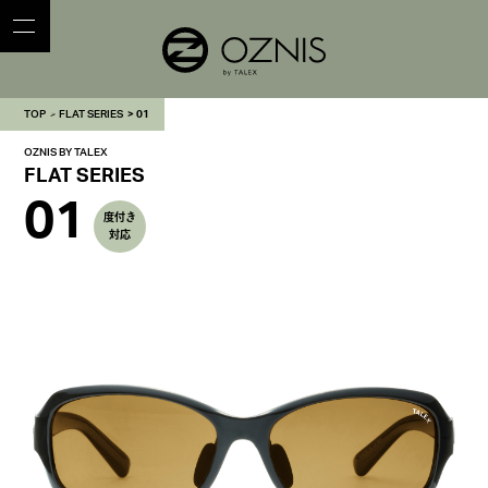
TOP
FLAT SERIES
01
OZNIS BY TALEX
FLAT SERIES
01
度付き
対応