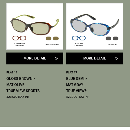
MORE DETAIL
MORE DETAIL
FLAT 11
FLAT 17
GLOSS BROWN ×
BLUE DEMI ×
MAT OLIVE
MAT GRAY
TRUE VIEW SPORTS
TRUE VIEW®
¥28,600 (TAX IN)
¥29,700 (TAX IN)