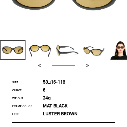
58□16-118
SIZE
6
CURVE
24g
WEIGHT
MAT BLACK
FRAME COLOR
LUSTER BROWN
LENS