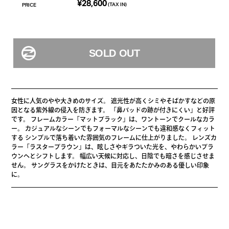
¥28,600
(TAX IN)
PRICE
女性に人気のやや大きめのサイズ。 遮光性が高くシミやそばかすなどの原
因となる紫外線の侵入を防ぎます。 「鼻パッドの跡が付きにくい」と好評
です。 フレームカラー「マットブラック」は、ワントーンでクールなカラ
ー。 カジュアルなシーンでもフォーマルなシーンでも違和感なくフィット
する シンプルで落ち着いた雰囲気のフレームに仕上がりました。 レンズカ
ラー「ラスターブラウン」は、眩しさやギラついた光を、やわらかいブラ
ウンへとシフトします。 幅広い天候に対応し、日陰でも暗さを感じさせま
せん。 サングラスをかけたときは、目元をあたたかみのある優しい印象
に。