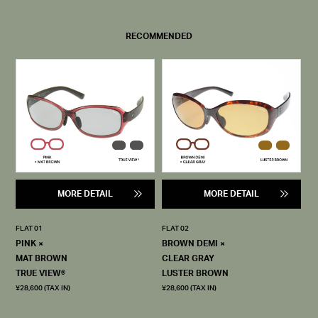
RECOMMENDED
MORE DETAIL
MORE DETAIL
FLAT 01
FLAT 02
PINK ×
BROWN DEMI ×
MAT BROWN
CLEAR GRAY
TRUE VIEW®
LUSTER BROWN
¥28,600 (TAX IN)
¥28,600 (TAX IN)