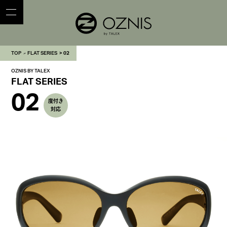
TOP
FLAT SERIES
02
OZNIS BY TALEX
FLAT SERIES
02
度付き
対応